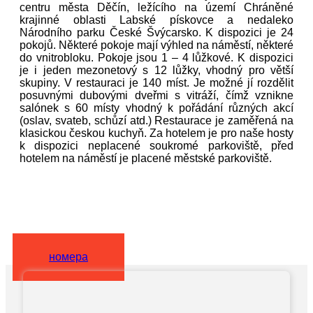
centru města Děčín, ležícího na území Chráněné
krajinné oblasti Labské pískovce a nedaleko
Národního parku České Švýcarsko. K dispozici je 24
pokojů. Některé pokoje mají výhled na náměstí, některé
do vnitrobloku. Pokoje jsou 1 – 4 lůžkové. K dispozici
je i jeden mezonetový s 12 lůžky, vhodný pro větší
skupiny. V restauraci je 140 míst. Je možné jí rozdělit
posuvnými dubovými dveřmi s vitráží, čímž vznikne
salónek s 60 místy vhodný k pořádání různých akcí
(oslav, svateb, schůzí atd.) Restaurace je zaměřená na
klasickou českou kuchyň. Za hotelem je pro naše hosty
k dispozici neplacené soukromé parkoviště, před
hotelem na náměstí je placené městské parkoviště.
номера