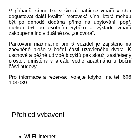
V případě zájmu lze v široké nabídce vinařů v obci
degustovat další kvalitní moravská vína, která mohou
být po dohodě dodána přímo na ubytování, popř.
mohou být po osobním výběru a výkladu vinařů
zakoupena individuálně tzv. „ze dvora“.
Parkování maximálně pro 6 vozidel je zajištěno na
zpevněné ploše v boční části uzavřeného dvora. K
úschově a běžné údržbě bicyklů pak slouží zastřešený
prostor, umístěný v areálu vedle apartmánů u boční
části budovy.
Pro informace a rezervaci volejte kdykoli na tel. 606
103 039.
Přehled vybavení
Wi-Fi, internet