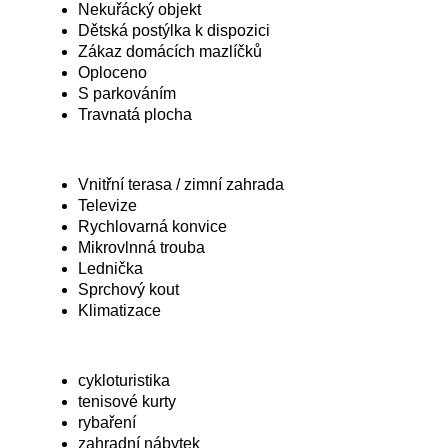
Nekuřácký objekt
Dětská postýlka k dispozici
Zákaz domácích mazlíčků
Oploceno
S parkováním
Travnatá plocha
Vnitřní terasa / zimní zahrada
Televize
Rychlovarná konvice
Mikrovlnná trouba
Lednička
Sprchový kout
Klimatizace
cykloturistika
tenisové kurty
rybaření
zahradní nábytek