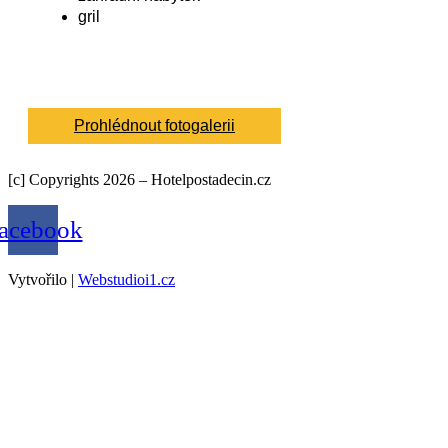
gril
Prohlédnout fotogalerii
[c] Copyrights 2026 – Hotelpostadecin.cz
acebook
Vytvořilo |
Webstudioi1.cz