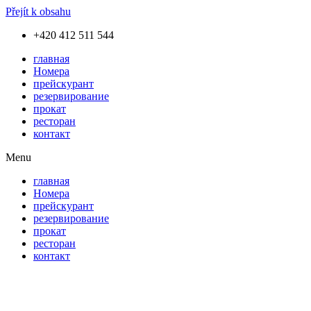
Přejít k obsahu
+420 412 511 544
главная
Номера
прейскурант
резервирование
прокат
ресторан
контакт
Menu
главная
Номера
прейскурант
резервирование
прокат
ресторан
контакт