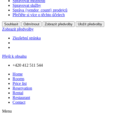
Spravovat možnosti
Spravovat služby
Správa {vendor_count} prodejců
Přečtěte si více o těchto účelech
Souhlasit
Odmítnout
Zobrazit předvolby
Uložit předvolby
Zobrazit předvolby
Zkušební stránka
Přejít k obsahu
+420 412 511 544
Home
Rooms
Price list
Reservation
Rental
Restaurant
Contact
Menu