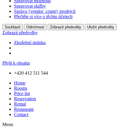
Spravovat možnosti
Spravovat služby
Správa {vendor_count} prodejců
Přečtěte si více o těchto účelech
Souhlasit
Odmítnout
Zobrazit předvolby
Uložit předvolby
Zobrazit předvolby
Zkušební stránka
Přejít k obsahu
+420 412 511 544
Home
Rooms
Price list
Reservation
Rental
Restaurant
Contact
Menu