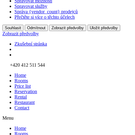
Spravovat možnosti
Spravovat služby
Správa {vendor_count} prodejců
Přečtěte si více o těchto účelech
Souhlasit
Odmítnout
Zobrazit předvolby
Uložit předvolby
Zobrazit předvolby
Zkušební stránka
Přejít
+420 412 511 544
k
Home
obsahu
Rooms
Price list
Reservation
Rental
Restaurant
Contact
Menu
Home
Rooms