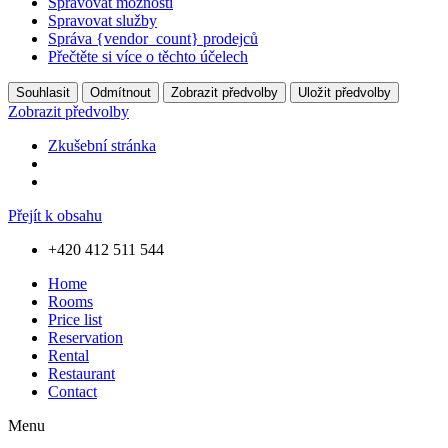
Spravovat možnosti
Spravovat služby
Správa {vendor_count} prodejců
Přečtěte si více o těchto účelech
Souhlasit
Odmítnout
Zobrazit předvolby
Uložit předvolby
Zobrazit předvolby
Zkušební stránka
Přejít k obsahu
+420 412 511 544
Home
Rooms
Price list
Reservation
Rental
Restaurant
Contact
Menu