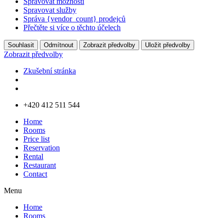
Spravovat možnosti
Spravovat služby
Správa {vendor_count} prodejců
Přečtěte si více o těchto účelech
Souhlasit
Odmítnout
Zobrazit předvolby
Uložit předvolby
Zobrazit předvolby
Zkušební stránka
Přejít
+420 412 511 544
k
Home
obsahu
Rooms
Price list
Reservation
Rental
Restaurant
Contact
Menu
Home
Rooms