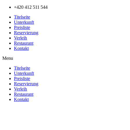
Přejít
+420 412 511 544
k
Titelseite
obsahu
Unterkunft
Preisliste
Reservierung
Verleih
Restaurant
Kontakt
Menu
Titelseite
Unterkunft
Preisliste
Reservierung
Verleih
Restaurant
Kontakt