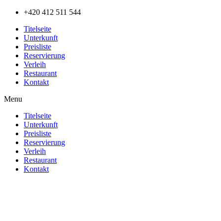
Přejít
+420 412 511 544
k
Titelseite
obsahu
Unterkunft
Preisliste
Reservierung
Verleih
Restaurant
Kontakt
Menu
Titelseite
Unterkunft
Preisliste
Reservierung
Verleih
Restaurant
Kontakt