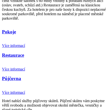
čímž vznikne salónek s 60 místy vhodný k pořádání různých akcí
(oslav, svateb, schůzí atd.) Restaurace je zaměřená na klasickou
českou kuchyň. Za hotelem je pro naše hosty k dispozici neplacené
soukromé parkoviště, před hotelem na náměstí je placené městské
parkoviště.
Pokoje
Více informací
Restaurace
Více informací
Půjčovna
Více informací
Hotel nabízí služby půjčovny skútrů. Půjčení skútru vám poskytne
větší svobodu a možnosti objevovat okolní městečka, vesničky a
různé turistické cíle.