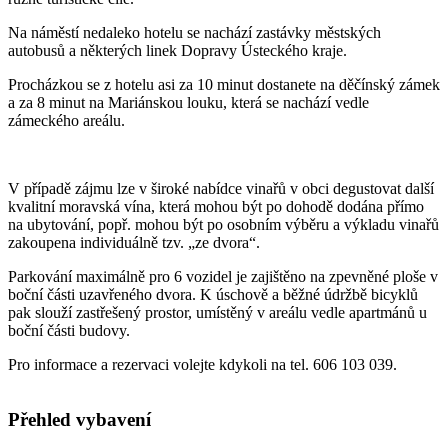
Na náměstí nedaleko hotelu se nachází zastávky městských
autobusů a některých linek Dopravy Ústeckého kraje.
Procházkou se z hotelu asi za 10 minut dostanete na děčínský zámek
a za 8 minut na Mariánskou louku, která se nachází vedle
zámeckého areálu.
V případě zájmu lze v široké nabídce vinařů v obci degustovat další
kvalitní moravská vína, která mohou být po dohodě dodána přímo
na ubytování, popř. mohou být po osobním výběru a výkladu vinařů
zakoupena individuálně tzv. „ze dvora“.
Parkování maximálně pro 6 vozidel je zajištěno na zpevněné ploše v
boční části uzavřeného dvora. K úschově a běžné údržbě bicyklů
pak slouží zastřešený prostor, umístěný v areálu vedle apartmánů u
boční části budovy.
Pro informace a rezervaci volejte kdykoli na tel. 606 103 039.
Přehled vybavení