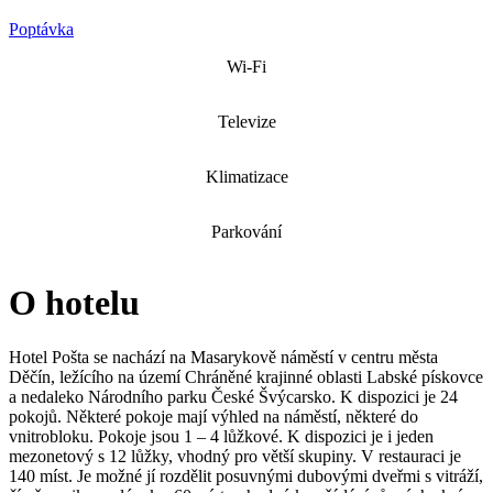
Poptávka
Wi-Fi
Televize
Klimatizace
Parkování
O hotelu
Hotel Pošta se nachází na Masarykově náměstí v centru města
Děčín, ležícího na území Chráněné krajinné oblasti Labské pískovce
a nedaleko Národního parku České Švýcarsko. K dispozici je 24
pokojů. Některé pokoje mají výhled na náměstí, některé do
vnitrobloku. Pokoje jsou 1 – 4 lůžkové. K dispozici je i jeden
mezonetový s 12 lůžky, vhodný pro větší skupiny. V restauraci je
140 míst. Je možné jí rozdělit posuvnými dubovými dveřmi s vitráží,