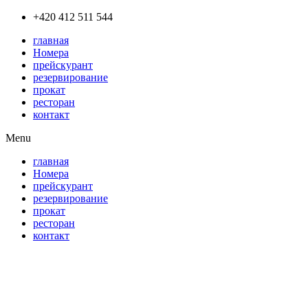
Přejít
+420 412 511 544
k
главная
obsahu
Номера
прейскурант
резервирование
прокат
ресторан
контакт
Menu
главная
Номера
прейскурант
резервирование
прокат
ресторан
контакт