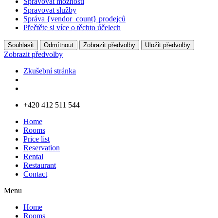
Spravovat možnosti
Spravovat služby
Správa {vendor_count} prodejců
Přečtěte si více o těchto účelech
Souhlasit
Odmítnout
Zobrazit předvolby
Uložit předvolby
Zobrazit předvolby
Zkušební stránka
Přejít
+420 412 511 544
k
Home
obsahu
Rooms
Price list
Reservation
Rental
Restaurant
Contact
Menu
Home
Rooms